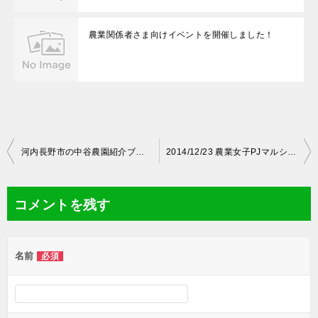
農業関係者さま向けイベントを開催しました！
投
河内長野市の中谷農園紹介ブログ！
2014/12/23 農業女子PJマルシェが開催されました！inうめきた広場（SHUN※SHOKU LOUNGE前）
稿
ナ
コメントを残す
ビ
ゲ
名前
必須
ー
シ
ョ