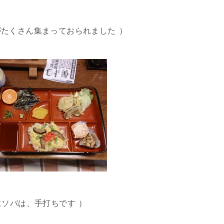
がたくさん集まっておられました
）
にソバは、手打ちです
）