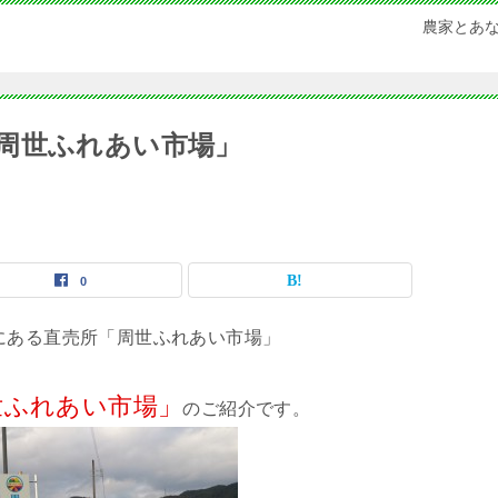
農家とあ
周世ふれあい市場」
0
世ふれあい市場」
のご紹介です。