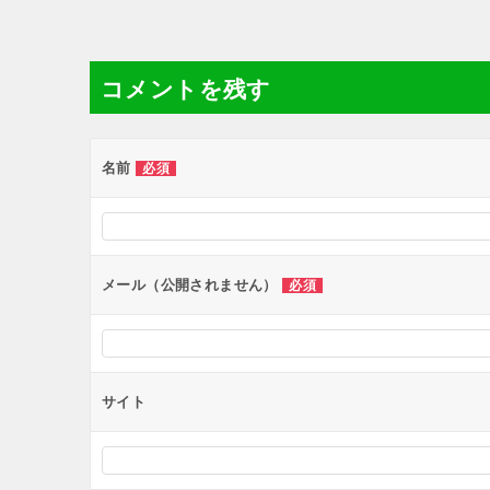
稿
ナ
コメントを残す
ビ
ゲ
ー
名前
必須
シ
ョ
ン
メール（公開されません）
必須
サイト