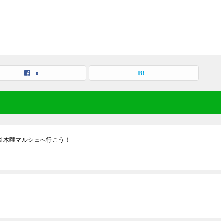
0
ki木曜マルシェへ行こう！