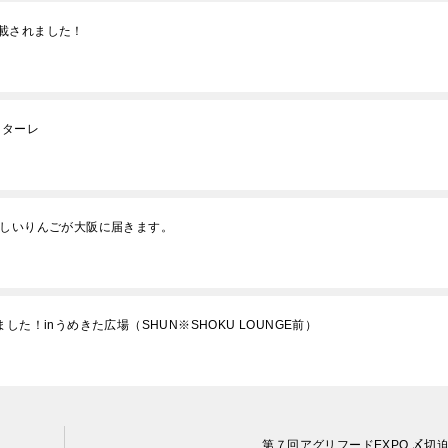
載されました！
ンターレ
味しいりんごが大阪に届きます。
れました！inうめきた広場（SHUN※SHOKU LOUNGE前）
第７回アグリフードEXPO 〆切